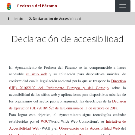
Pasar al contenido principal
Pedrosa del Páramo
Inicio
Declaración de Accesibilidad
Declaración de accesibilidad
El Ayuntamiento de Pedrosa del Páramo se ha comprometido a hacer
accesible
su sitio web
y su aplicación para dispositivos móviles, de
conformidad con la legislación nacional por la que se traspone la
Directiva
(UE) 2016/2102 del Parlamento Europeo y del Consejo
sobre la
accesibilidad de los sitios web y aplicaciones para dispositivos móviles de
los organismos del sector público, siguiendo las directrices de la
Decisión
de Ejecución (UE) 2018/1523 de la Comisión de 11 de octubre de 2018
.
Para lograr este objetivo, el Ayuntamiento sigue tecnologías estándar
establecidas por el
W3C
(World Wide Web Consortium), su
Iniciativa de
Accesibilidad Web
(WAI) y el
Observatorio de la Accesibilidad Web
del
Ministerio de Política Territorial y Función Pública
, con el fin de crear un