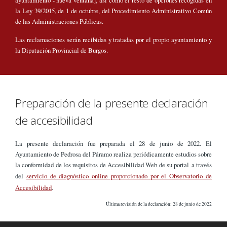
ayuntamiento - nueva ventana], así como el resto de opciones recogidas en
la Ley 39/2015, de 1 de octubre, del Procedimiento Administrativo Común
de las Administraciones Públicas.
Las reclamaciones serán recibidas y tratadas por el propio ayuntamiento y
la Diputación Provincial de Burgos.
Preparación de la presente declaración
de accesibilidad
La presente declaración fue preparada el 28 de junio de 2022. El
Ayuntamiento de Pedrosa del Páramo realiza periódicamente estudios sobre
la conformidad de los requisitos de Accesibilidad Web de su portal a través
del
servicio de diagnóstico online proporcionado por el Observatorio de
Accesibilidad
.
Última revisión de la declaración: 28 de junio de 2022