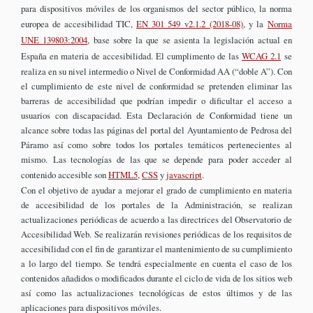
para dispositivos móviles de los organismos del sector público, la norma
europea de accesibilidad TIC,
EN 301 549 v2.1.2 (2018-08)
, y la
Norma
UNE 139803:2004
, base sobre la que se asienta la legislación actual en
España en materia de accesibilidad. El cumplimento de las
WCAG 2.1
se
realiza en su nivel intermedio o Nivel de Conformidad AA (“doble A”). Con
el cumplimiento de este nivel de conformidad se pretenden eliminar las
barreras de accesibilidad que podrían impedir o dificultar el acceso a
usuarios con discapacidad. Esta Declaración de Conformidad tiene un
alcance sobre todas las páginas del portal del Ayuntamiento de Pedrosa del
Páramo así como sobre todos los portales temáticos pertenecientes al
mismo. Las tecnologías de las que se depende para poder acceder al
contenido accesible son
HTML5
,
CSS
y
javascript
.
Con el objetivo de ayudar a mejorar el grado de cumplimiento en materia
de accesibilidad de los portales de la Administración, se realizan
actualizaciones periódicas de acuerdo a las directrices del Observatorio de
Accesibilidad Web. Se realizarán revisiones periódicas de los requisitos de
accesibilidad con el fin de garantizar el mantenimiento de su cumplimiento
a lo largo del tiempo. Se tendrá especialmente en cuenta el caso de los
contenidos añadidos o modificados durante el ciclo de vida de los sitios web
así como las actualizaciones tecnológicas de estos últimos y de las
aplicaciones para dispositivos móviles.